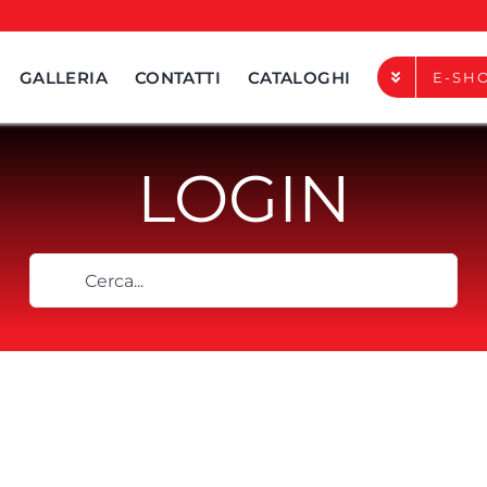
GALLERIA
CONTATTI
CATALOGHI
E-SH
LOGIN
TERMINALI DI CHIUSUR
ACCESSORI DI FISSAGG
Cerca
ACCESSORI DI GIUNZIO
per:
ACCESSORI DI SOSTEG
ACCESSORI DI COMPL