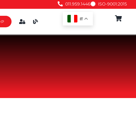
011.959.1446
ISO-9001:2015
IT
OP
Accessori
A
IO
NE
NO
EMENTO