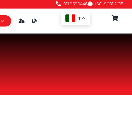
011.959.1446
ISO-9001:2015
IT
OP
Accessori
A
IO
NE
NO
EMENTO