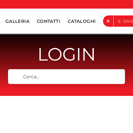
GALLERIA
CONTATTI
CATALOGHI
E-SH
LOGIN
TERMINALI DI CHIUSUR
ACCESSORI DI FISSAGG
Cerca
ACCESSORI DI GIUNZIO
per:
ACCESSORI DI SOSTEG
ACCESSORI DI COMPL