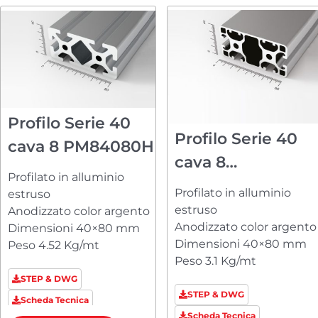
Profilo Serie 40
Profilo Serie 40
cava 8 PM84080H
cava 8
Profilato in alluminio
PM84080123
Profilato in alluminio
estruso
estruso
Anodizzato color argento
Anodizzato color argento
Dimensioni 40×80 mm
Dimensioni 40×80 mm
Peso 4.52 Kg/mt
Peso 3.1 Kg/mt
STEP & DWG
STEP & DWG
Scheda Tecnica
Scheda Tecnica