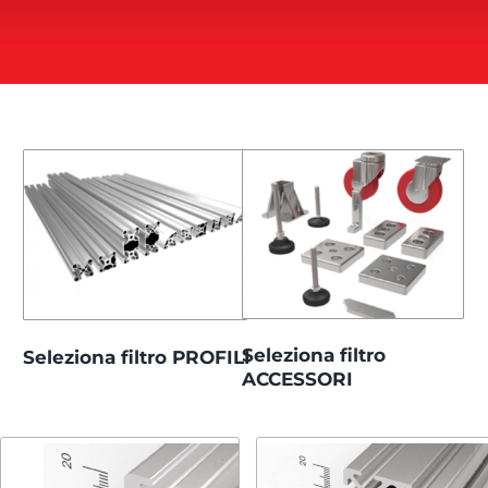
CATALOGHI
E-SHOP
Area Download
Blog
Seleziona filtro
Seleziona filtro PROFILI
ACCESSORI