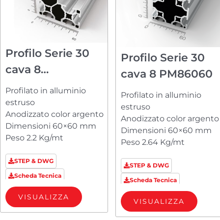
Profilo Serie 30
Profilo Serie 30
cava 8
cava 8 PM86060
PM8306060L
Profilato in alluminio
Profilato in alluminio
estruso
estruso
Anodizzato color argento
Anodizzato color argento
Dimensioni 60×60 mm
Dimensioni 60×60 mm
Peso 2.2 Kg/mt
Peso 2.64 Kg/mt
STEP & DWG
STEP & DWG
Scheda Tecnica
Scheda Tecnica
VISUALIZZA
VISUALIZZA