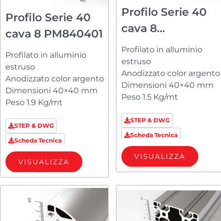
Profilo Serie 40
Profilo Serie 40
cava 8
cava 8 PM840401
PM84040A23
Profilato in alluminio
Profilato in alluminio
estruso
estruso
Anodizzato color argento
Anodizzato color argento
Dimensioni 40×40 mm
Dimensioni 40×40 mm
Peso 1.5 Kg/mt
Peso 1.9 Kg/mt
STEP & DWG
STEP & DWG
Scheda Tecnica
Scheda Tecnica
VISUALIZZA
VISUALIZZA