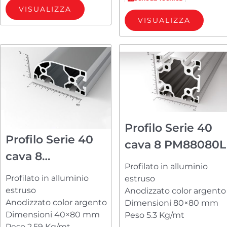
VISUALIZZA
VISUALIZZA
Profilo Serie 40
Profilo Serie 40
cava 8 PM88080L
cava 8
Profilato in alluminio
PM84080R23
Profilato in alluminio
estruso
estruso
Anodizzato color argento
Anodizzato color argento
Dimensioni 80×80 mm
Dimensioni 40×80 mm
Peso 5.3 Kg/mt
Peso 2.59 Kg/mt