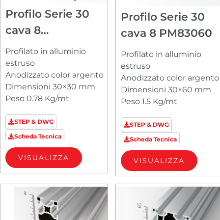
Profilo Serie 30
Profilo Serie 30
cava 8
cava 8 PM83060
PM83030R23
Profilato in alluminio
Profilato in alluminio
estruso
estruso
Anodizzato color argento
Anodizzato color argento
Dimensioni 30×30 mm
Dimensioni 30×60 mm
Peso 0.78 Kg/mt
Peso 1.5 Kg/mt
STEP & DWG
STEP & DWG
Scheda Tecnica
Scheda Tecnica
VISUALIZZA
VISUALIZZA