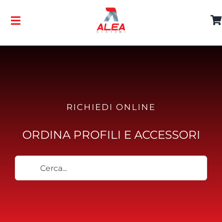
Salta
al
Toggle
contenuto
Navigation
HOME
MISSION
RICHIEDI ONLINE
SERVIZI
ORDINA PROFILI E ACCESSORI
GALLERIA
Cerca
per:
CONTATTI