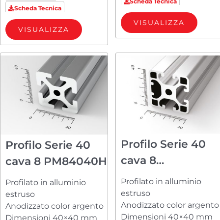
Scheda Tecnica
Scheda Tecnica
VISUALIZZA
VISUALIZZA
Profilo Serie 40
Profilo Serie 40
cava 8
cava 8 PM84040H
PM84040123
Profilato in alluminio
Profilato in alluminio
estruso
estruso
Anodizzato color argento
Anodizzato color argento
Dimensioni 40×40 mm
Dimensioni 40×40 mm