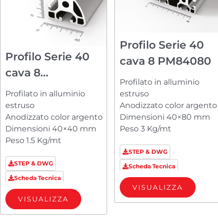
Profilo Serie 40
Profilo Serie 40
cava 8 PM84080
cava 8
Profilato in alluminio
PM84040R23
Profilato in alluminio
estruso
estruso
Anodizzato color argento
Anodizzato color argento
Dimensioni 40×80 mm
Dimensioni 40×40 mm
Peso 3 Kg/mt
Peso 1.5 Kg/mt
STEP & DWG
STEP & DWG
Scheda Tecnica
Scheda Tecnica
VISUALIZZA
VISUALIZZA