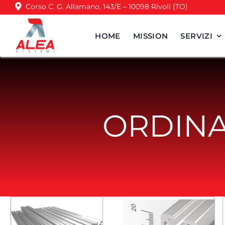
Salta
Corso C. G. Allamano, 143/E – 10098 Rivoli (TO)
al
contenuto
HOME
MISSION
SERVIZI
Profili in Alluminio
SERIE 20 CAVA 5
SERIE 30 CAVA 8
ORDINA
SERIE 40 CAVA 8
SERIE 40 CAVA 10
SERIE 45 CAVA 8
SERIE 45 CAVA 10