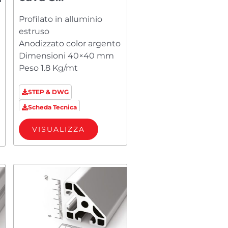
PM84040123
Profilato in alluminio
estruso
Anodizzato color argento
Dimensioni 40×40 mm
Peso 1.8 Kg/mt
STEP & DWG
Scheda Tecnica
VISUALIZZA