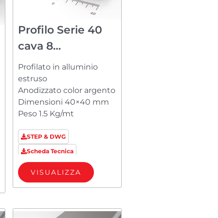
Profilo Serie 40
cava 8
PM84040A23
Profilato in alluminio
estruso
Anodizzato color argento
Dimensioni 40×40 mm
Peso 1.5 Kg/mt
STEP & DWG
Scheda Tecnica
VISUALIZZA