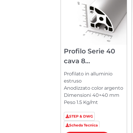
Profilo Serie 40
cava 8
PM84040R23
Profilato in alluminio
estruso
Anodizzato color argento
Dimensioni 40×40 mm
Peso 1.5 Kg/mt
STEP & DWG
Scheda Tecnica