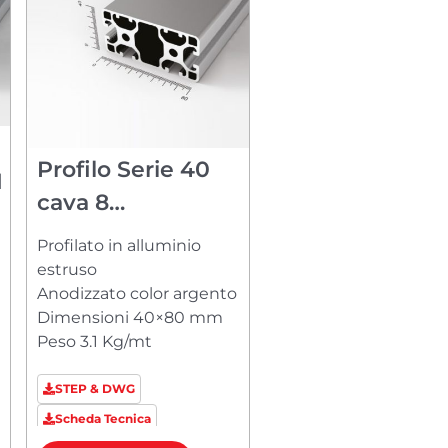
Profilo Serie 40
H
cava 8
PM84080123
Profilato in alluminio
estruso
Anodizzato color argento
Dimensioni 40×80 mm
Peso 3.1 Kg/mt
STEP & DWG
Scheda Tecnica