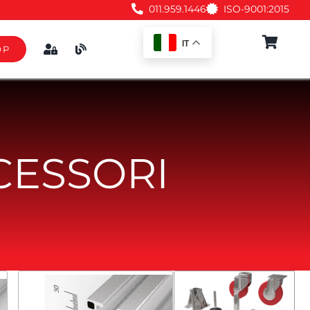
011.959.1446
ISO-9001:2015
IT
OP
Accessori
A
IO
CESSORI
NE
NO
EMENTO