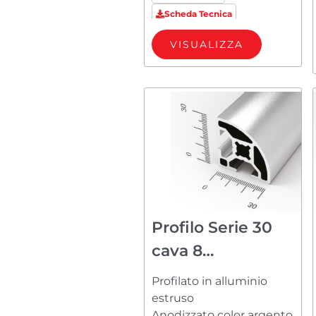
Scheda Tecnica
VISUALIZZA
Profilo Serie 30
cava 8
PM83030R23
Profilato in alluminio
estruso
Anodizzato color argento